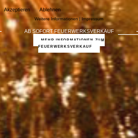
Akzeptieren
Ablehnen
Weitere Informationen
|
Impressum
PREMIUM FEUERWERK
ZU DEN ANGEBOTEN